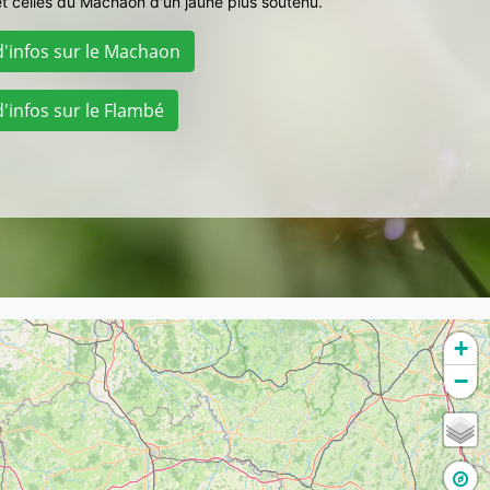
et celles du Machaon d'un jaune plus soutenu.
d'infos sur le Machaon
d'infos sur le Flambé
+
−