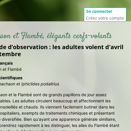
Se connecter
Créez votre compte
on et Flambé, élégants cerfs-volants
de d’observation : les adultes volent d'avril
ptembre
ançais
 et Flambé
ientifiques
 machaon
et
Iphiclides podalirius
on et le Flambé sont de grands papillons de jour assez
bles. Les adultes circulent beaucoup et affectionnent les
ensoleillés et chauds. Ils viennent facilement butiner dans les
hospitaliers, exempts de traitements chimiques et présentant
e diversifiée. Bien qu'ayant une apparence générale similiaire,
rendrez rapidement à les distinguer, les ailes du Flambé étant