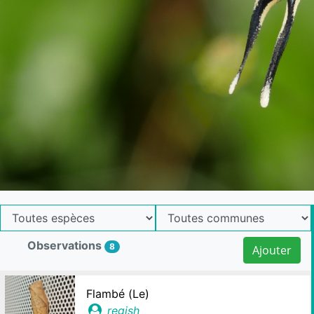
Observations
8
Ajouter
Flambé (Le)
regish