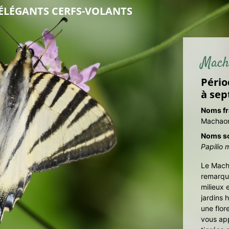
ÉLÉGANTS CERFS-VOLANTS
Macha
Pério
à se
Noms fr
Machaon
Noms sc
Papilio
Le Macha
remarqua
milieux 
jardins 
une flor
vous app